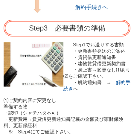
解約手続きへ
Step3 必要書類の準備
Step1でお送りする書類
・更新書類発送のご案内
・賃貸借更新通知書
・建物賃貸借更新契約書
・身上書→変更なし⑴あり
⑵をご確認下さい。
・解約通知書 →
解約手
続き
へ
⑴ご契約内容に変更なし
準備する物
・認印（シャチハタ不可）
・更新費用→賃貸借更新通知書記載の金額及び家財保険
料、更新保証料
※ Step4にてご確認下さい。