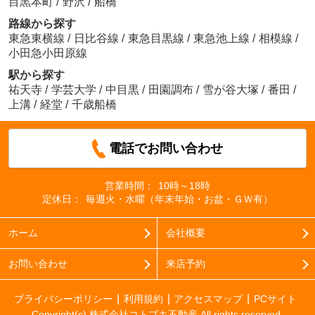
目黒本町
/
野沢
/
船橋
路線から探す
東急東横線
/
日比谷線
/
東急目黒線
/
東急池上線
/
相模線
/
小田急小田原線
駅から探す
祐天寺
/
学芸大学
/
中目黒
/
田園調布
/
雪が谷大塚
/
番田
/
上溝
/
経堂
/
千歳船橋
電話でお問い合わせ
営業時間：
10時～18時
定休日：
毎週火・水曜（年末年始・お盆・ＧＷ有）
ホーム
会社概要
お問い合わせ
来店予約
プライバシーポリシー
利用規約
アクセスマップ
PCサイト
Copyright(c) 株式会社コトブキ不動産 All rights reserved.