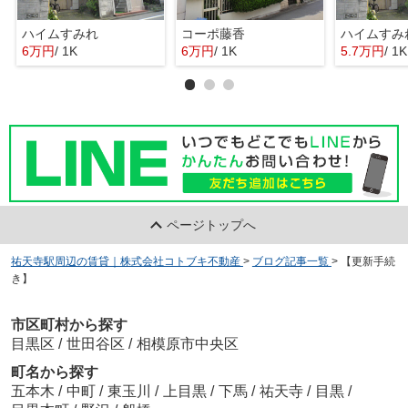
ハイムすみれ
コーポ藤香
ハイムすみ
6万円
/ 1K
6万円
/ 1K
5.7万円
/ 1K
ページトップへ
祐天寺駅周辺の賃貸｜株式会社コトブキ不動産
>
ブログ記事一覧
>
【更新手続
き】
市区町村から探す
目黒区
/
世田谷区
/
相模原市中央区
町名から探す
五本木
/
中町
/
東玉川
/
上目黒
/
下馬
/
祐天寺
/
目黒
/