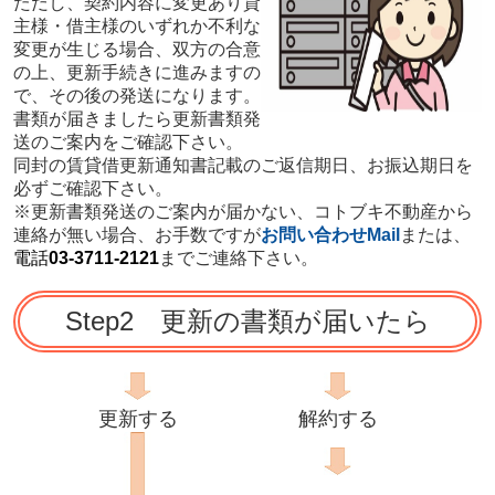
ただし、契約内容に変更あり貸
主様・借主様のいずれか不利な
変更が生じる場合、双方の合意
の上、更新手続きに進みますの
で、その後の発送になります。
書類が届きましたら更新書類発
送のご案内をご確認下さい。
同封の賃貸借更新通知書記載のご返信期日、お振込期日を
必ずご確認下さい。
※更新書類発送のご案内が届かない、コトブキ不動産から
連絡が無い場合、お手数ですが
お問い合わせMail
または、
電話
03-3711-2121
までご連絡下さい。
Step2 更新の書類が届いたら
更新する
解約する