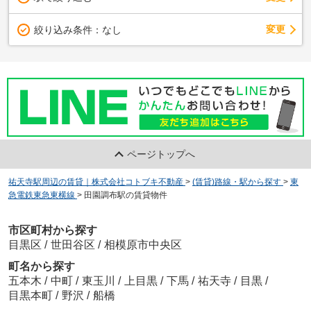
変更
絞り込み条件：
なし
ページトップへ
祐天寺駅周辺の賃貸｜株式会社コトブキ不動産
>
(賃貸)路線・駅から探す
>
東
急電鉄東急東横線
>
田園調布駅の賃貸物件
市区町村から探す
目黒区
/
世田谷区
/
相模原市中央区
町名から探す
五本木
/
中町
/
東玉川
/
上目黒
/
下馬
/
祐天寺
/
目黒
/
目黒本町
/
野沢
/
船橋