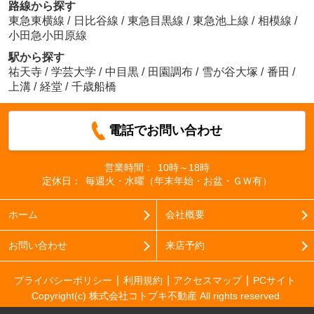
路線から探す
東急東横線
/
日比谷線
/
東急目黒線
/
東急池上線
/
相模線
/
小田急小田原線
駅から探す
祐天寺
/
学芸大学
/
中目黒
/
田園調布
/
雪が谷大塚
/
番田
/
上溝
/
経堂
/
千歳船橋
電話でお問い合わせ
営業時間：
10時～18時
定休日：
毎週火・水曜（年末年始・お盆・ＧＷ有）
ホーム
会社概要
お問い合わせ
来店予約
プライバシーポリシー
利用規約
アクセスマップ
PCサイト
Copyright(c) 株式会社コトブキ不動産 All rights reserved.