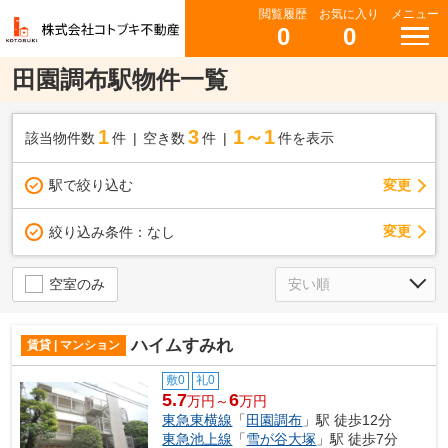
閲覧履歴
お気に入り
メニュー
0
0
田園調布駅物件一覧
1
3
1～1
該当物件数
件
空き数
件
件を表示
駅で絞り込む
変更
変更
絞り込み条件：
なし
空室のみ
ハイムすみれ
賃貸 | マンション
敷0
礼0
5.7
6
万円～
万円
東急東横線
「
田園調布
」駅 徒歩12分
東急池上線
「
雪が谷大塚
」駅 徒歩7分