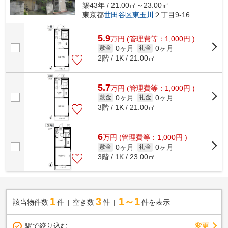
築43年 / 21.00㎡～23.00㎡
東京都
世田谷区
東玉川
２丁目9-16
5.9
万
円
(管理費等：1,000円 )
0ヶ月
0ヶ月
敷金
礼金
2階 / 1K / 21.00㎡
5.7
万
円
(管理費等：1,000円 )
0ヶ月
0ヶ月
敷金
礼金
3階 / 1K / 21.00㎡
6
万
円
(管理費等：1,000円 )
0ヶ月
0ヶ月
敷金
礼金
3階 / 1K / 23.00㎡
1
3
1～1
該当物件数
件
空き数
件
件を表示
駅で絞り込む
変更