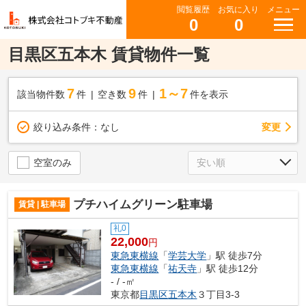
閲覧履歴
お気に入り
メニュー
0
0
目黒区五本木 賃貸物件一覧
7
9
1～7
該当物件数
件
空き数
件
件を表示
変更
絞り込み条件：
なし
空室のみ
プチハイムグリーン駐車場
賃貸 | 駐車場
礼0
22,000
円
東急東横線
「
学芸大学
」駅 徒歩7分
東急東横線
「
祐天寺
」駅 徒歩12分
- / -㎡
東京都
目黒区
五本木
３丁目3-3