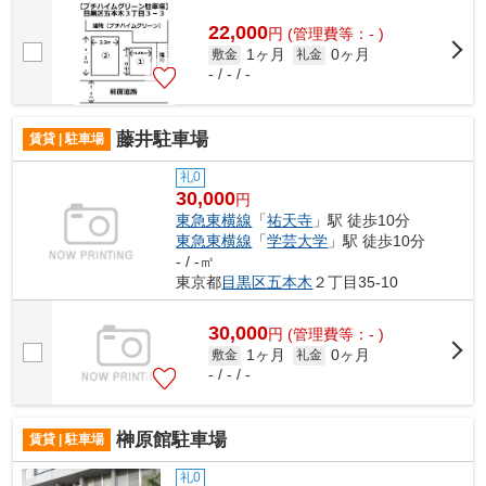
22,000
円
(管理費等：- )
1ヶ月
0ヶ月
敷金
礼金
- / - / -
藤井駐車場
賃貸 | 駐車場
礼0
30,000
円
東急東横線
「
祐天寺
」駅 徒歩10分
東急東横線
「
学芸大学
」駅 徒歩10分
- / -㎡
東京都
目黒区
五本木
２丁目35-10
30,000
円
(管理費等：- )
1ヶ月
0ヶ月
敷金
礼金
- / - / -
榊原館駐車場
賃貸 | 駐車場
礼0