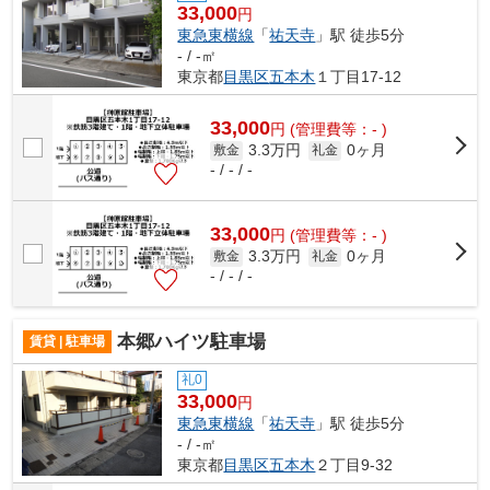
33,000
円
東急東横線
「
祐天寺
」駅 徒歩5分
- / -㎡
東京都
目黒区
五本木
１丁目17-12
33,000
円
(管理費等：- )
3.3万円
0ヶ月
敷金
礼金
- / - / -
33,000
円
(管理費等：- )
3.3万円
0ヶ月
敷金
礼金
- / - / -
本郷ハイツ駐車場
賃貸 | 駐車場
礼0
33,000
円
東急東横線
「
祐天寺
」駅 徒歩5分
- / -㎡
東京都
目黒区
五本木
２丁目9-32