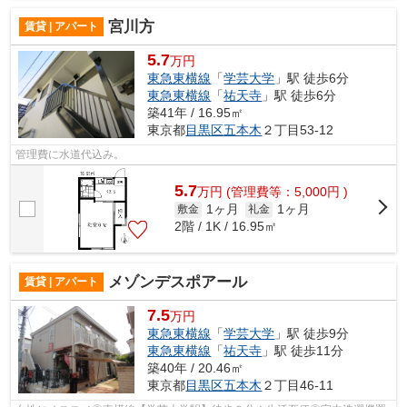
宮川方
賃貸 | アパート
5.7
万円
東急東横線
「
学芸大学
」駅 徒歩6分
東急東横線
「
祐天寺
」駅 徒歩6分
築41年 / 16.95㎡
東京都
目黒区
五本木
２丁目53-12
管理費に水道代込み。
5.7
万
円
(管理費等：5,000円 )
1ヶ月
1ヶ月
敷金
礼金
2階 / 1K / 16.95㎡
メゾンデスポアール
賃貸 | アパート
7.5
万円
東急東横線
「
学芸大学
」駅 徒歩9分
東急東横線
「
祐天寺
」駅 徒歩11分
築40年 / 20.46㎡
東京都
目黒区
五本木
２丁目46-11