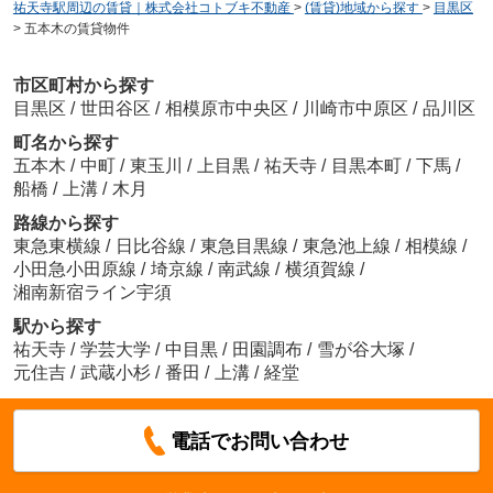
祐天寺駅周辺の賃貸｜株式会社コトブキ不動産
>
(賃貸)地域から探す
>
目黒区
>
五本木の賃貸物件
市区町村から探す
目黒区
/
世田谷区
/
相模原市中央区
/
川崎市中原区
/
品川区
町名から探す
五本木
/
中町
/
東玉川
/
上目黒
/
祐天寺
/
目黒本町
/
下馬
/
船橋
/
上溝
/
木月
路線から探す
東急東横線
/
日比谷線
/
東急目黒線
/
東急池上線
/
相模線
/
小田急小田原線
/
埼京線
/
南武線
/
横須賀線
/
湘南新宿ライン宇須
駅から探す
祐天寺
/
学芸大学
/
中目黒
/
田園調布
/
雪が谷大塚
/
元住吉
/
武蔵小杉
/
番田
/
上溝
/
経堂
電話でお問い合わせ