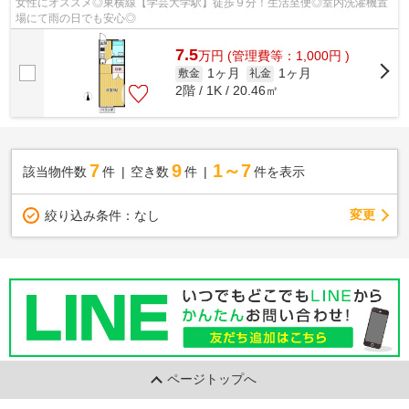
女性にオススメ◎東横線【学芸大学駅】徒歩９分！生活至便◎室内洗濯機置
場にて雨の日でも安心◎
7.5
万
円
(管理費等：1,000円 )
1ヶ月
1ヶ月
敷金
礼金
2階 / 1K / 20.46㎡
7
9
1～7
該当物件数
件
空き数
件
件を表示
変更
絞り込み条件：
なし
ページトップへ