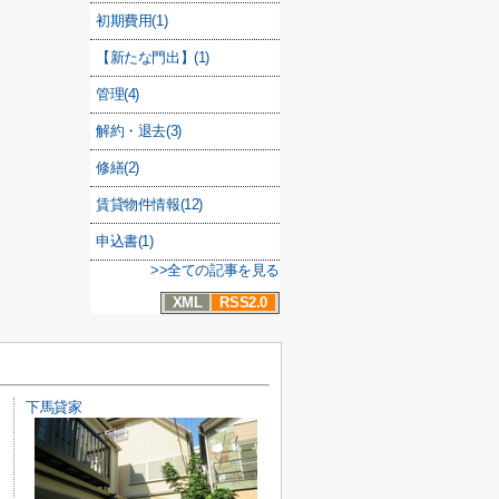
初期費用(1)
【新たな門出】(1)
管理(4)
解約・退去(3)
修繕(2)
賃貸物件情報(12)
申込書(1)
>>全ての記事を見る
XML
RSS2.0
下馬貸家