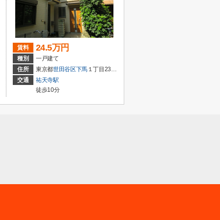
24.5万円
賃料
種別
一戸建て
住所
東京都
世田谷区
下馬
１丁目23-16
交通
祐天寺駅
徒歩10分