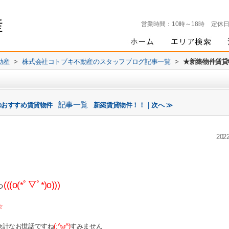
営業時間：
10時～18時
定休
動産
>
株式会社コトブキ不動産のスタッフブログ記事一覧
>
★新築物件賃貸
記事一覧
のおすすめ賃貸物件
新築賃貸物件！！｜次へ ≫
2022
っ
(((o(*ﾟ▽ﾟ*)o)))
-☆
余計なお世話ですね
(;^ω^)
すみません