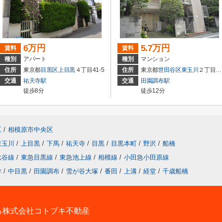
6万円
5.7万円
賃料
賃料
種別
アパート
種別
マンション
住所
東京都
目黒区
上目黒
４丁目41-5
住所
東京都
世田谷区
東玉川
２丁目9-16
交通
祐天寺駅
交通
田園調布駅
徒歩8分
徒歩12分
区
/
相模原市中央区
東玉川
/
上目黒
/
下馬
/
祐天寺
/
目黒
/
目黒本町
/
野沢
/
船橋
比谷線
/
東急目黒線
/
東急池上線
/
相模線
/
小田急小田原線
学
/
中目黒
/
田園調布
/
雪が谷大塚
/
番田
/
上溝
/
経堂
/
千歳船橋
ら株式会社コトブキ不動産