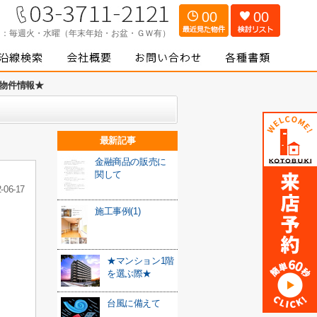
00
00
日：
毎週火・水曜（年末年始・お盆・ＧＷ有）
物件情報★
最新記事
金融商品の販売に
関して
-06-17
施工事例(1)
★マンション1階
を選ぶ際★
台風に備えて