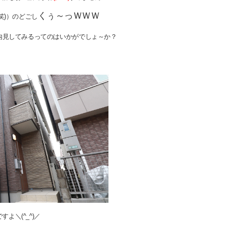
くぅ～っＷＷＷ
笑)）のどごし
内見してみるってのはいかがでしょ～か？
よ＼(^_^)／