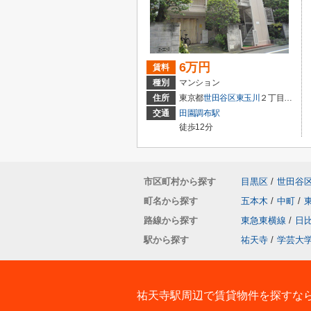
6万円
賃料
種別
マンション
住所
東京都
世田谷区
東玉川
２丁目9-16
交通
田園調布駅
徒歩12分
市区町村から探す
目黒区
/
世田谷
町名から探す
五本木
/
中町
/
路線から探す
東急東横線
/
日
駅から探す
祐天寺
/
学芸大
祐天寺駅周辺で賃貸物件を探すな