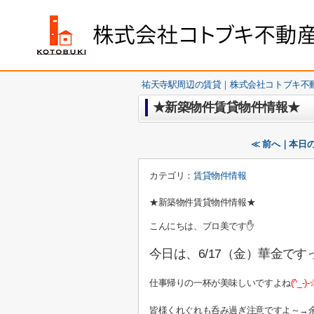
祐天寺駅周辺の賃貸｜株式会社コトブキ不
★新築物件賃貸物件情報★
≪ 前へ｜本日
カテゴリ：
賃貸物件情報
★新築物件賃貸物件情報★
こんにちは、ブロ美です✋
今日は、6/17（金）華金です
仕事帰りの一杯が美味しいですよね
(^_-)
皆様くれぐれも呑み過ぎ注意ですよ～→