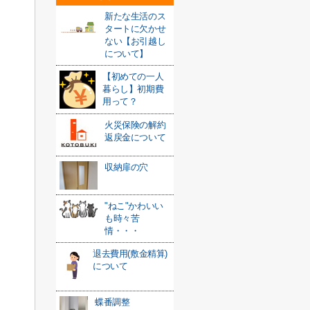
新たな生活のス
タートに欠かせ
ない【お引越し
について】
【初めての一人
暮らし】初期費
用って？
火災保険の解約
返戻金について
収納扉の穴
"ねこ"かわいい
も時々苦
情・・・
退去費用(敷金精算)
について
蝶番調整