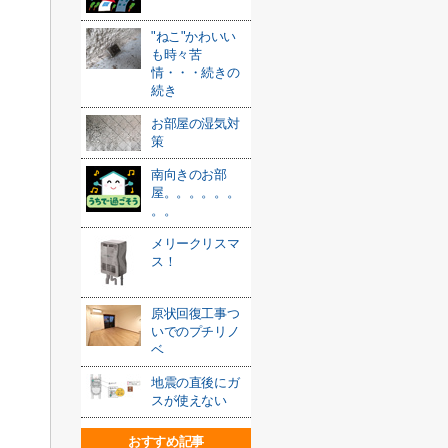
"ねこ"かわいい
も時々苦
情・・・続きの
続き
お部屋の湿気対
策
南向きのお部
屋。。。。。。
。。
メリークリスマ
ス！
原状回復工事つ
いでのプチリノ
ベ
地震の直後にガ
スが使えない
おすすめ記事