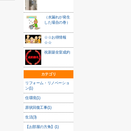
（水漏れが発生
した場合の巻）
☆☆お得情報
☆☆
祝新築全室成約
カテゴリ
リフォーム・リノベーショ
ン(1)
住環境(1)
原状回復工事(1)
生活(3)
【お部屋の方角】(1)