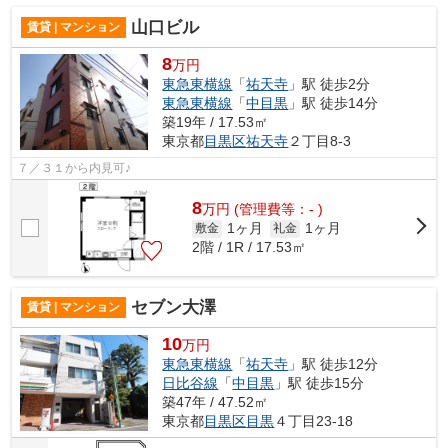
山口ビル
賃貸 | マンション
8
万円
東急東横線
「
祐天寺
」駅 徒歩2分
東急東横線
「
中目黒
」駅 徒歩14分
築19年 / 17.53㎡
東京都
目黒区
祐天寺
２丁目8-3
７／３１から内見可♪
8
万
円
(管理費等：- )
1ヶ月
1ヶ月
敷金
礼金
2階 / 1R / 17.53㎡
セブン大澤
賃貸 | マンション
10
万円
東急東横線
「
祐天寺
」駅 徒歩12分
日比谷線
「
中目黒
」駅 徒歩15分
築47年 / 47.52㎡
東京都
目黒区
目黒
４丁目23-18