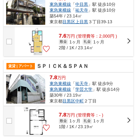
東急東横線
「
中目黒
」駅 徒歩10分
東急東横線
「
祐天寺
」駅 徒歩10分
築54年 / 23.14㎡
東京都
目黒区
上目黒
３丁目39-13
7.6
万
円
(管理費等：2,000円 )
1ヶ月
1ヶ月
敷金
礼金
2階 / 1K / 23.14㎡
ＳＰＩＣＫ＆ＳＰＡＮ
賃貸 | アパート
7.8
万円
東急東横線
「
祐天寺
」駅 徒歩9分
東急東横線
「
学芸大学
」駅 徒歩14分
築30年 / 23.19㎡
東京都
目黒区
中町
２丁目
7.8
万
円
(管理費等：- )
1ヶ月
1ヶ月
敷金
礼金
1階 / 1K / 23.19㎡