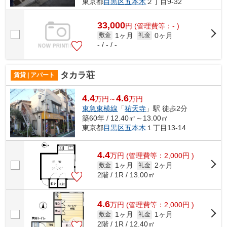
東京都
目黒区
五本木
２丁目9-32
33,000
円
(管理費等：- )
1ヶ月
0ヶ月
敷金
礼金
- / - / -
タカラ荘
賃貸 | アパート
4.4
4.6
万円～
万円
東急東横線
「
祐天寺
」駅 徒歩2分
築60年 / 12.40㎡～13.00㎡
東京都
目黒区
五本木
１丁目13-14
4.4
万
円
(管理費等：2,000円 )
1ヶ月
2ヶ月
敷金
礼金
2階 / 1R / 13.00㎡
4.6
万
円
(管理費等：2,000円 )
1ヶ月
1ヶ月
敷金
礼金
2階 / 1R / 12.40㎡