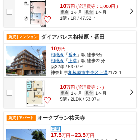
10
万
円
(管理費等：1,000円 )
1ヶ月
1ヶ月
敷金
礼金
1階 / 1R / 47.52㎡
ダイアパレス相模原・番田
賃貸 | マンション
10
万円
相模線
「
番田
」駅 徒歩5分
相模線
「
上溝
」駅 徒歩22分
築32年 / 53.07㎡
神奈川県
相模原市中央区
上溝
2173-1
10
万
円
(管理費等：- )
1ヶ月
1ヶ月
敷金
礼金
5階 / 2LDK / 53.07㎡
オークブラン祐天寺
賃貸 | アパート
新築
17.5
23.5
万円～
万円