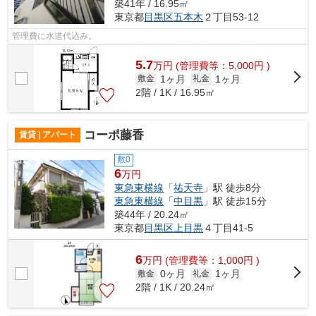
築41年 / 16.95㎡
東京都
目黒区
五本木
２丁目53-12
管理費に水道代込み。
5.7
万
円
(管理費等：5,000円 )
1ヶ月
1ヶ月
敷金
礼金
2階 / 1K / 16.95㎡
コーポ藤香
賃貸 | アパート
敷0
6
万円
東急東横線
「
祐天寺
」駅 徒歩8分
東急東横線
「
中目黒
」駅 徒歩15分
築44年 / 20.24㎡
東京都
目黒区
上目黒
４丁目41-5
6
万
円
(管理費等：1,000円 )
0ヶ月
1ヶ月
敷金
礼金
2階 / 1K / 20.24㎡