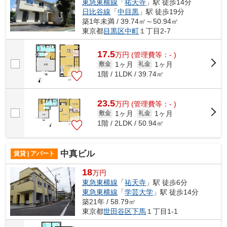
東急東横線
「
祐天寺
」駅 徒歩14分
日比谷線
「
中目黒
」駅 徒歩19分
築1年未満 / 39.74㎡～50.94㎡
東京都
目黒区
中町
１丁目2-7
17.5
万
円
(管理費等：- )
1ヶ月
1ヶ月
敷金
礼金
1階 / 1LDK / 39.74㎡
23.5
万
円
(管理費等：- )
1ヶ月
1ヶ月
敷金
礼金
1階 / 2LDK / 50.94㎡
中真ビル
賃貸 | アパート
18
万円
東急東横線
「
祐天寺
」駅 徒歩6分
東急東横線
「
学芸大学
」駅 徒歩14分
築21年 / 58.79㎡
東京都
世田谷区
下馬
１丁目1-1