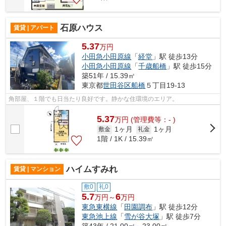
石原ハウス
賃貸 | アパート
5.37
万円
小田急小田原線
「
経堂
」駅 徒歩13分
小田急小田原線
「
千歳船橋
」駅 徒歩15分
築51年 / 15.39㎡
東京都
世田谷区
船橋
５丁目19-13
角部屋、１階でも日当たり良好です。静かな住環境のエリア。
5.37
万
円
(管理費等：- )
1ヶ月
1ヶ月
敷金
礼金
1階 / 1K / 15.39㎡
ハイムすみれ
賃貸 | マンション
敷0
礼0
5.7
6
万円～
万円
東急東横線
「
田園調布
」駅 徒歩12分
東急池上線
「
雪が谷大塚
」駅 徒歩7分