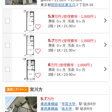
築43年 / 21.00㎡～23.00㎡
東京都
世田谷区
東玉川
２丁目9-16
5.9
万
円
(管理費等：1,000円 )
0ヶ月
0ヶ月
敷金
礼金
2階 / 1K / 21.00㎡
5.7
万
円
(管理費等：1,000円 )
0ヶ月
0ヶ月
敷金
礼金
3階 / 1K / 21.00㎡
6
万
円
(管理費等：1,000円 )
0ヶ月
0ヶ月
敷金
礼金
3階 / 1K / 23.00㎡
宮川方
賃貸 | アパート
5.7
万円
東急東横線
「
学芸大学
」駅 徒歩6分
東急東横線
「
祐天寺
」駅 徒歩6分