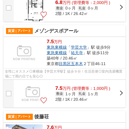
6.8
万
円
(管理費等：2,000円 )
0ヶ月
0ヶ月
敷金
礼金
2階 / 1K / 26.42㎡
メゾンデスポアール
賃貸 | アパート
7.5
万円
東急東横線
「
学芸大学
」駅 徒歩9分
東急東横線
「
祐天寺
」駅 徒歩11分
築40年 / 20.46㎡
東京都
目黒区
五本木
２丁目46-11
女性にオススメ◎東横線【学芸大学駅】徒歩９分！生活至便◎室内洗濯機置
場にて雨の日でも安心◎
7.5
万
円
(管理費等：1,000円 )
1ヶ月
1ヶ月
敷金
礼金
2階 / 1K / 20.46㎡
後藤荘
賃貸 | アパート
7.6
万円