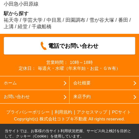
小田急小田原線
駅から探す
祐天寺
/
学芸大学
/
中目黒
/
田園調布
/
雪が谷大塚
/
番田
/
上溝
/
経堂
/
千歳船橋
電話でお問い合わせ
営業時間：
10時～18時
定休日：
毎週火・水曜（年末年始・お盆・ＧＷ有）
ホーム
会社概要
お問い合わせ
来店予約
プライバシーポリシー
利用規約
アクセスマップ
PCサイト
Copyright(c) 株式会社コトブキ不動産 All rights reserved.
当サイトでは、お客様の当サイト利用状況把握、サービス向上検討を目的と
して、クッキー（Cookie）を使用しています。