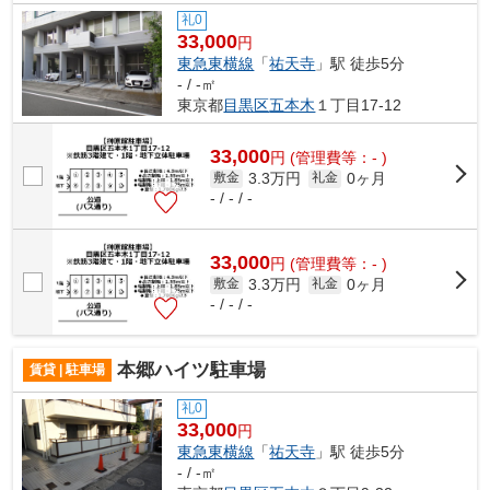
礼0
33,000
円
東急東横線
「
祐天寺
」駅 徒歩5分
- / -㎡
東京都
目黒区
五本木
１丁目17-12
33,000
円
(管理費等：- )
3.3万円
0ヶ月
敷金
礼金
- / - / -
33,000
円
(管理費等：- )
3.3万円
0ヶ月
敷金
礼金
- / - / -
本郷ハイツ駐車場
賃貸 | 駐車場
礼0
33,000
円
東急東横線
「
祐天寺
」駅 徒歩5分
- / -㎡