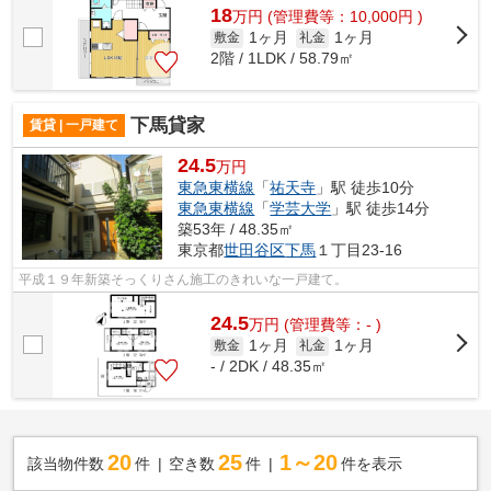
18
万
円
(管理費等：10,000円 )
1ヶ月
1ヶ月
敷金
礼金
2階 / 1LDK / 58.79㎡
下馬貸家
賃貸 | 一戸建て
24.5
万円
東急東横線
「
祐天寺
」駅 徒歩10分
東急東横線
「
学芸大学
」駅 徒歩14分
築53年 / 48.35㎡
東京都
世田谷区
下馬
１丁目23-16
平成１９年新築そっくりさん施工のきれいな一戸建て。
24.5
万
円
(管理費等：- )
1ヶ月
1ヶ月
敷金
礼金
- / 2DK / 48.35㎡
20
25
1～20
該当物件数
件
空き数
件
件を表示