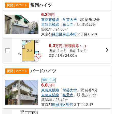
常讃ハイツ
賃貸 | アパート
6.3
万円
東急東横線
「
学芸大学
」駅 徒歩12分
東急東横線
「
祐天寺
」駅 徒歩20分
築61年 / 24.00㎡
東京都
目黒区
目黒本町
２丁目15-18
6.3
万
円
(管理費等：- )
1ヶ月
1ヶ月
敷金
礼金
2階 / 1R / 24.00㎡
バードハイツ
賃貸 | アパート
敷0
礼0
6.8
万円
東急東横線
「
学芸大学
」駅 徒歩9分
東急東横線
「
祐天寺
」駅 徒歩20分
築36年 / 26.42㎡
東京都
世田谷区
野沢
３丁目12-17