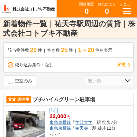
閲覧履歴
お気に入り
メニュー
0
0
新着物件一覧｜祐天寺駅周辺の賃貸｜株
式会社コトブキ不動産
20
25
1～20
該当物件数
件
空き数
件
件を表示
変更
絞り込み条件：
なし
空室のみ
プチハイムグリーン駐車場
賃貸 | 駐車場
礼0
22,000
円
東急東横線
「
学芸大学
」駅 徒歩7分
東急東横線
「
祐天寺
」駅 徒歩12分
- / -㎡