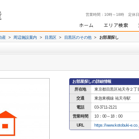
営業時間：
10時～18時
定休
動産
>
周辺施設案内
>
目黒区
>
目黒区のその他
>
お部屋探し
お部屋探しの詳細情報
所在地
東京都目黒区祐天寺２丁目
交通
東急東横線 祐天寺駅
電話
03-3711-2121
営業時間
10：00～18：00
URL
https://www.kotobuki-e.co.