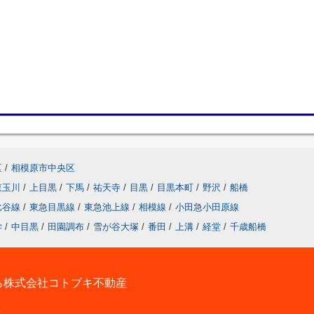
区
/
相模原市中央区
東玉川
/
上目黒
/
下馬
/
祐天寺
/
目黒
/
目黒本町
/
野沢
/
船橋
比谷線
/
東急目黒線
/
東急池上線
/
相模線
/
小田急小田原線
学
/
中目黒
/
田園調布
/
雪が谷大塚
/
番田
/
上溝
/
経堂
/
千歳船橋
ら株式会社コトブキ不動産