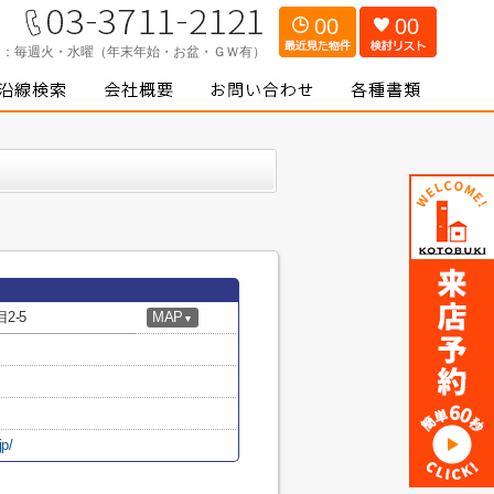
00
00
日：
毎週火・水曜（年末年始・お盆・ＧＷ有）
2-5
MAP
▼
jp/